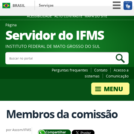
Serviços
BRASIL
Participe
ACESSIBILIDADE
ALTO CONTRASTE
MAPA DO SITE
Acesso à informação
Página
Servidor do IFMS
Legislação
Canais
INSTITUTO FEDERAL DE MATO GROSSO DO SUL
Buscar no portal
Bus
Perguntas frequentes
Contato
Acesso a
sistemas
Comunicação
Membros da comissão
por
Ascom/IFMS
Compartilhar