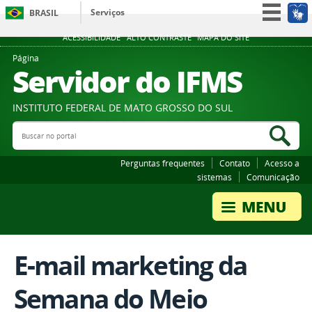
Serviços
BRASIL
Participe
ACESSIBILIDADE
ALTO CONTRASTE
MAPA DO SITE
Acesso à informação
Página
Servidor do IFMS
Legislação
Canais
INSTITUTO FEDERAL DE MATO GROSSO DO SUL
Buscar no portal
Bus
Perguntas frequentes
Contato
Acesso a
sistemas
Comunicação
E-mail marketing da
Semana do Meio