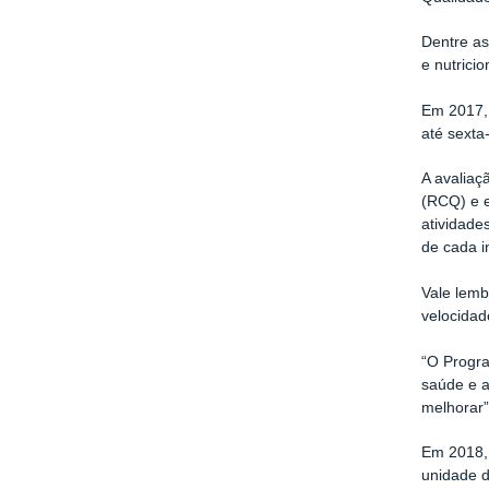
Dentre as
e nutrici
Em 2017, 
até sexta
A avaliaç
(
RCQ
) e 
atividade
de cada i
Vale lemb
velocidad
“O Progra
saúde e a
melhorar”,
Em 2018, 
unidade d