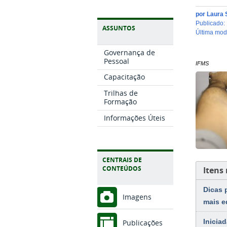
por
Laura S
publicado
:
ASSUNTOS
última mo
Governança de
Pessoal
IFMS
Capacitação
Trilhas de
Formação
Informações Úteis
CENTRAIS DE
CONTEÚDOS
Itens
Dicas 
Imagens
mais e
Inicia
Publicações