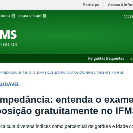
Participe
Acesso à info
 a busca
3
Ir para o rodapé
4
ACESS
FMS
O DO SUL
Perguntas frequentes
C
IMPEDÂNCIA: ENTENDA O EXAME QUE ESTARÁ À DISPOSIÇÃO GRATUITAMENTE NO IFMS
AUDÁVEL
impedância: entenda o exame
posição gratuitamente no IF
calcula diversos índices como percentual de gordura e idade co