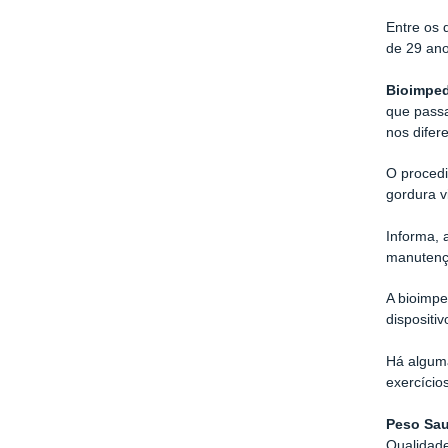
Entre os 
de 29 ano
Bioimped
que passa
nos difer
O procedi
gordura v
Informa, 
manutençã
A bioimpe
dispositi
Há alguma
exercício
Peso Sau
Qualidad