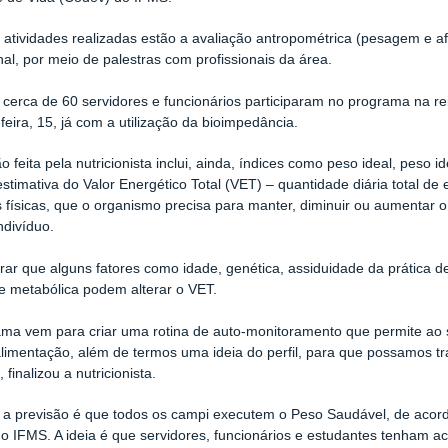
 atividades realizadas estão a avaliação antropométrica (pesagem e af
onal, por meio de palestras com profissionais da área.
cerca de 60 servidores e funcionários participaram no programa na rei
-feira, 15, já com a utilização da bioimpedância.
ão feita pela nutricionista inclui, ainda, índices como peso ideal, peso
estimativa do Valor Energético Total (VET) – quantidade diária total de 
s físicas, que o organismo precisa para manter, diminuir ou aumenta
ndivíduo.
rar que alguns fatores como idade, genética, assiduidade da prática de 
e metabólica podem alterar o VET.
ma vem para criar uma rotina de auto-monitoramento que permite ao s
limentação, além de termos uma ideia do perfil, para que possamos tr
 finalizou a nutricionista.
a previsão é que todos os campi executem o Peso Saudável, de acord
o IFMS. A ideia é que servidores, funcionários e estudantes tenham a