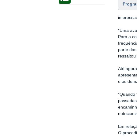
Progra
interessa
“Uma aval
Para a co
frequênci
parte das
ressaltou
Até agora
apresent
e os dem
“Quando v
passadas 
encaminh
nutricioni
Em relaçã
O procedi