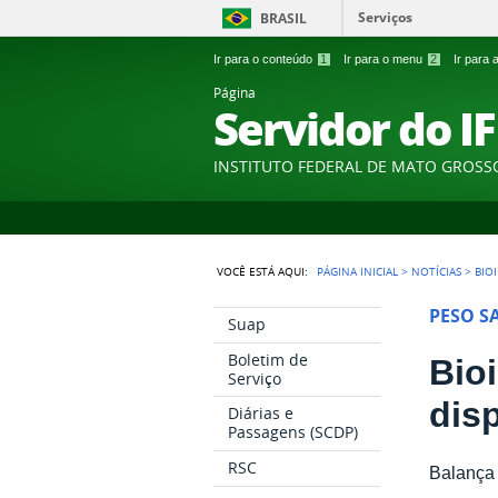
Serviços
BRASIL
Ir para o conteúdo
1
Ir para o menu
2
Ir para
Página
Servidor do I
INSTITUTO FEDERAL DE MATO GROSS
VOCÊ ESTÁ AQUI:
PÁGINA INICIAL
>
NOTÍCIAS
>
BIO
PESO S
Suap
Boletim de
Bio
Serviço
dis
Diárias e
Passagens (SCDP)
RSC
Balança 