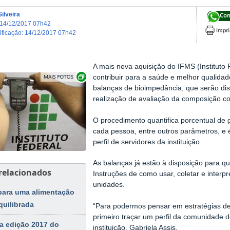
ilveira
Com
14/12/2017 07h42
dificação
:
14/12/2017 07h42
A mais nova aquisição do IFMS (Instituto
Exibir carrossel de imagens
contribuir para a saúde e melhor qualida
balanças de bioimpedância, que serão dis
realização de avaliação da composição co
O procedimento quantifica porcentual de g
cada pessoa, entre outros parâmetros, e
perfil de servidores da instituição.
As balanças já estão à disposição para q
 relacionados
Instruções de como usar, coletar e inter
unidades.
para uma alimentação
quilibrada
“Para podermos pensar em estratégias de
primeiro traçar um perfil da comunidade d
da edição 2017 do
instituição, Gabriela Assis.