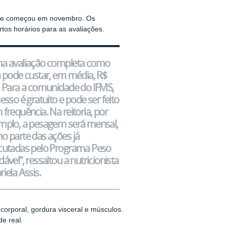
xame começou em novembro. Os
rtos horários para as avaliações.
a avaliação completa como
a pode custar, em média, R$
. Para a comunidade do IFMS,
esso é gratuito e pode ser feito
frequência. Na reitoria, por
mplo, a pesagem será mensal,
o parte das ações já
cutadas pelo Programa Peso
ável”, ressaltou a nutricionista
iela Assis.
corporal, gordura visceral e músculos.
e real.