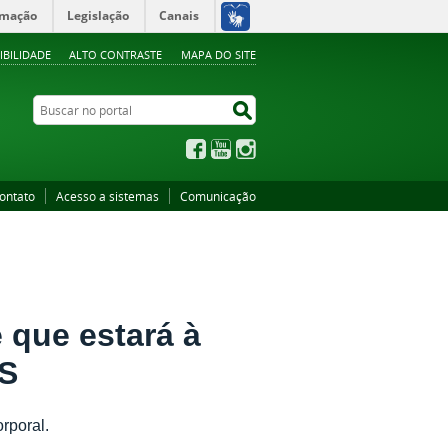
rmação
Legislação
Canais
IBILIDADE
ALTO CONTRASTE
MAPA DO SITE
Buscar no portal
Buscar no portal
Facebook
YouTube
Instagram
ontato
Acesso a sistemas
Comunicação
 que estará à
MS
rporal.