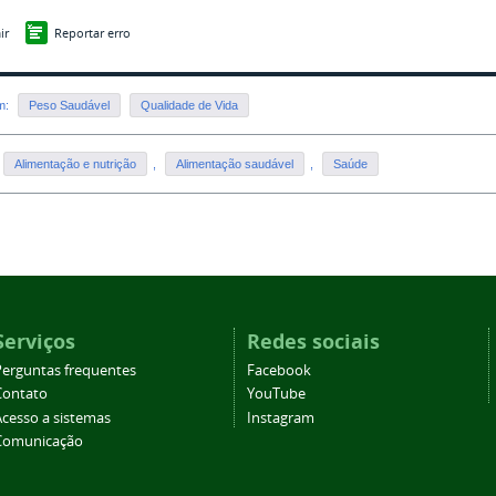
ir
Reportar erro
em:
Peso Saudável
Qualidade de Vida
Alimentação e nutrição
,
Alimentação saudável
,
Saúde
Serviços
Redes sociais
Perguntas frequentes
Facebook
Contato
YouTube
Acesso a sistemas
Instagram
Comunicação