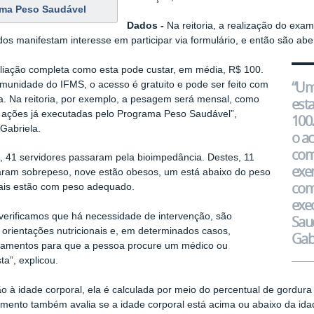
ma Peso Saudável
Dados -
Na reitoria, a realização do e
dos manifestam interesse em participar via formulário, e então são abe
iação completa como esta pode custar, em média, R$ 100.
“Um
munidade do IFMS, o acesso é gratuito e pode ser feito com
a. Na reitoria, por exemplo, a pesagem será mensal, como
est
 ações já executadas pelo Programa Peso Saudável”,
100
 Gabriela.
o ac
com 
, 41 servidores passaram pela bioimpedância. Destes, 11
exe
aram sobrepeso, nove estão obesos, um está abaixo do peso
com
ais estão com peso adequado.
exe
erificamos que há necessidade de intervenção, são
Saud
orientações nutricionais e, em determinados casos,
Gabr
amentos para que a pessoa procure um médico ou
sta”, explicou.
o à idade corporal, ela é calculada por meio do percentual de gordura 
mento também avalia se a idade corporal está acima ou abaixo da idad