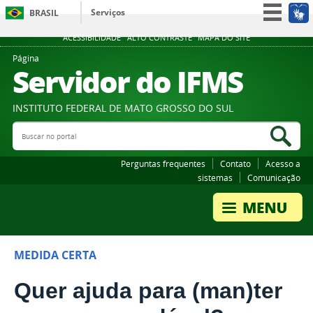
Serviços
BRASIL
Participe
ACESSIBILIDADE
ALTO CONTRASTE
MAPA DO SITE
Acesso à informação
Página
Servidor do IFMS
Legislação
Canais
INSTITUTO FEDERAL DE MATO GROSSO DO SUL
Buscar no portal
Bus
Perguntas frequentes
Contato
Acesso a
sistemas
Comunicação
MEDIDA CERTA
Quer ajuda para (man)ter