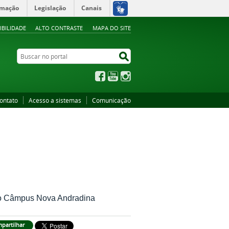
rmação
Legislação
Canais
IBILIDADE
ALTO CONTRASTE
MAPA DO SITE
Buscar no portal
Buscar no portal
Facebook
YouTube
Instagram
ontato
Acesso a sistemas
Comunicação
l do Câmpus Nova Andradina
partilhar