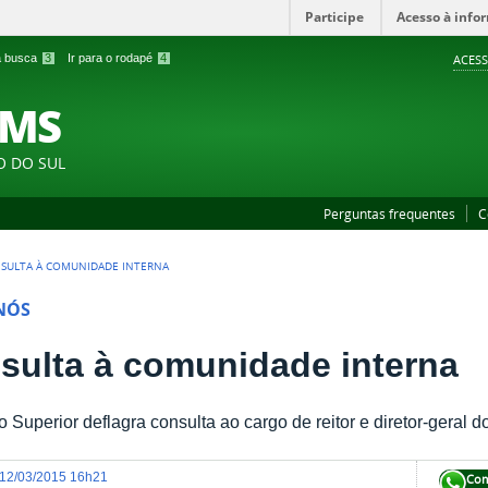
Participe
Acesso à info
 a busca
3
Ir para o rodapé
4
ACESS
FMS
O DO SUL
Perguntas frequentes
C
SULTA À COMUNIDADE INTERNA
NÓS
sulta à comunidade interna
 Superior deflagra consulta ao cargo de reitor e diretor-gera
12/03/2015 16h21
Com