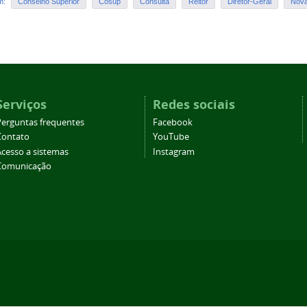
em:
Conselho Superior
Cosup
Consulta
Reitor
Diretor-Geral
Nova
Serviços
Redes sociais
Perguntas frequentes
Facebook
Contato
YouTube
Acesso a sistemas
Instagram
Comunicação