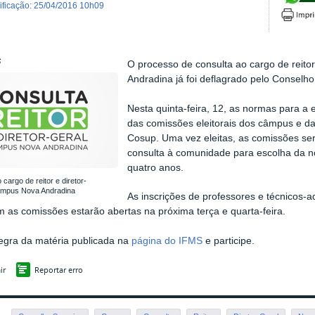
dificação
:
25/04/2016 10h09
S
O processo de consulta ao cargo de reito
Andradina já foi deflagrado pelo Conselho
Nesta quinta-feira, 12, as normas para a e
das comissões eleitorais dos câmpus e da
Cosup. Uma vez eleitas, as comissões ser
consulta à comunidade para escolha da n
quatro anos.
 cargo de reitor e diretor-
âmpus Nova Andradina
As inscrições de professores e técnicos-a
m as comissões estarão abertas na próxima terça e quarta-feira.
tegra da matéria publicada na
página do IFMS
e participe.
ir
Reportar erro