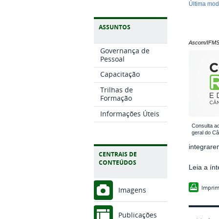
última mo
ASSUNTOS
Ascom/IFM
Governança de
Pessoal
Capacitação
Trilhas de
Formação
Informações Úteis
Consulta ao
geral do C
integrare
CENTRAIS DE
CONTEÚDOS
Leia a ín
Imprim
Imagens
Publicações