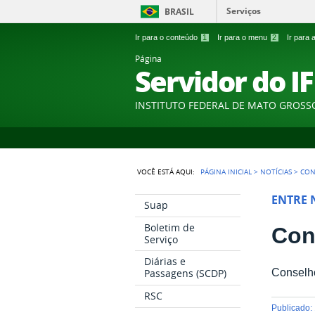
Serviços
BRASIL
Ir para o conteúdo
1
Ir para o menu
2
Ir para
Página
Servidor do I
INSTITUTO FEDERAL DE MATO GROSS
VOCÊ ESTÁ AQUI:
PÁGINA INICIAL
>
NOTÍCIAS
>
CON
ENTRE 
Suap
Boletim de
Con
Serviço
Diárias e
Conselho
Passagens (SCDP)
RSC
publicado
: