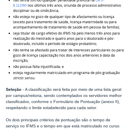
não tenha sofrido qualquer penalidade prevista na
Lei nº
nos últimos três anos, oriunda de processo administrativo
8.112/90
disciplinar ou de sindicância;
não esteja no gozo de qualquer tipo de afastamento ou licença
(exceto para tratamento de saúde, licença-maternidade ou para
acompanhamento de tratamento de saúde em pessoa da família);
seja titular de cargo efetivo do IFMS há pelo menos três anos para
realização do mestrado e quatro anos para o doutorado e pós-
doutorado, incluído o período de estágio probatório;
não tenha se afastado para tratar de interesses particulares ou para
gozo de licença capacitação nos dois anos anteriores à data da
inscrição;
não possua falta injustificada; e
esteja regularmente matriculado em programa de pós-graduação
stricto sensu
.
Seleção
- A classificação será feita por meio de uma lista geral
por campus/reitoria, sendo contemplados os servidores melhor
classificados, conforme o Formulário de Pontuação (anexo II),
respeitando o limite estabelecido para cada setor.
Os dois principais critérios de pontuação são o tempo de
serviço no IFMS e o tempo em que está matriculado no curso.