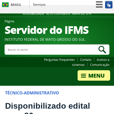
Serviços
BRASIL
Participe
ACESSIBILIDADE
ALTO CONTRASTE
MAPA DO SITE
Acesso à informação
Página
Servidor do IFMS
Legislação
Canais
INSTITUTO FEDERAL DE MATO GROSSO DO SUL
Buscar no portal
Bus
Perguntas frequentes
Contato
Acesso a
sistemas
Comunicação
TÉCNICO-ADMINISTRATIVO
Disponibilizado edital