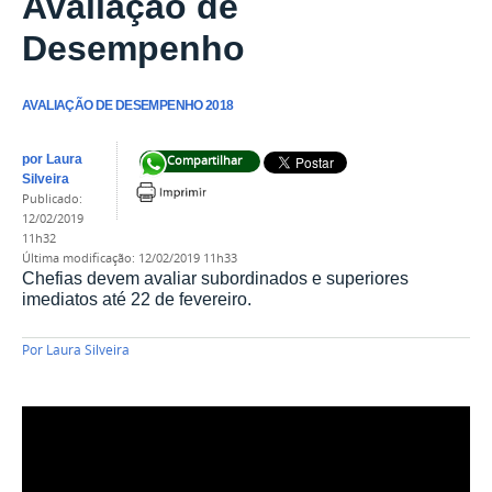
Avaliação de
Desempenho
AVALIAÇÃO DE DESEMPENHO 2018
por
Laura
Compartilhar
Silveira
publicado
:
12/02/2019
11h32
última modificação
:
12/02/2019 11h33
Chefias devem avaliar subordinados e superiores
imediatos até 22 de fevereiro.
Por
Laura Silveira