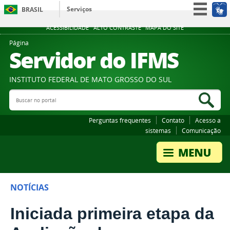
Serviços
BRASIL
Participe
ACESSIBILIDADE
ALTO CONTRASTE
MAPA DO SITE
Acesso à informação
Página
Servidor do IFMS
Legislação
Canais
INSTITUTO FEDERAL DE MATO GROSSO DO SUL
Buscar no portal
Bus
Perguntas frequentes
Contato
Acesso a
sistemas
Comunicação
NOTÍCIAS
Iniciada primeira etapa da