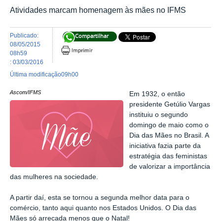
Atividades marcam homenagem às mães no IFMS
publicado
:
Compartilhar
08/05/2015
08h59
:
03/03/2016
última modificação
09h00
Ascom/IFMS
Em 1932, o então
presidente Getúlio Vargas
instituiu o segundo
domingo de maio como o
Dia das Mães no Brasil. A
iniciativa fazia parte da
estratégia das feministas
de valorizar a importância
das mulheres na sociedade.
A partir daí, esta se tornou a segunda melhor data para o
comércio, tanto aqui quanto nos Estados Unidos. O Dia das
Mães só arrecada menos que o Natal!