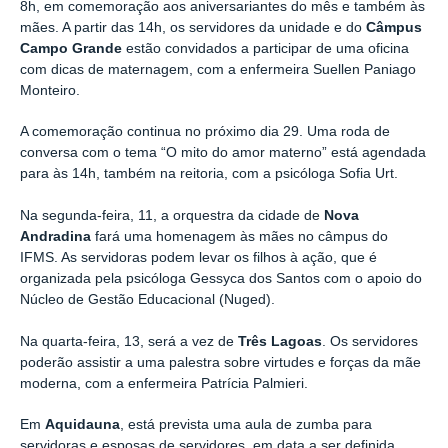
8h, em comemoração aos aniversariantes do mês e também às
mães. A partir das 14h, os servidores da unidade e do
Câmpus
Campo Grande
estão convidados a participar de uma oficina
com dicas de maternagem, com a enfermeira Suellen Paniago
Monteiro.
A comemoração continua no próximo dia 29. Uma roda de
conversa com o tema “O mito do amor materno” está agendada
para às 14h, também na reitoria, com a psicóloga Sofia Urt.
Na segunda-feira, 11, a orquestra da cidade de
Nova
Andradina
fará uma homenagem às mães no câmpus do
IFMS. As servidoras podem levar os filhos à ação, que é
organizada pela psicóloga Gessyca dos Santos com o apoio do
Núcleo de Gestão Educacional (Nuged).
Na quarta-feira, 13, será a vez de
Três Lagoas
. Os servidores
poderão assistir a uma palestra sobre virtudes e forças da mãe
moderna, com a enfermeira Patrícia Palmieri.
Em
Aquidauna
, está prevista uma aula de zumba para
servidoras e esposas de servidores, em data a ser definida.