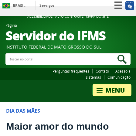
Serviços
BRASIL
Participe
ACESSIBILIDADE
ALTO CONTRASTE
MAPA DO SITE
Acesso à informação
Página
Servidor do IFMS
Legislação
Canais
INSTITUTO FEDERAL DE MATO GROSSO DO SUL
Buscar no portal
Bus
Perguntas frequentes
Contato
Acesso a
sistemas
Comunicação
DIA DAS MÃES
Maior amor do mundo