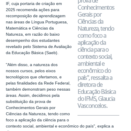
prova de
IF, cuja portaria de criação em
Conhecimentos
2025 recomenda ações para
Gerais por
recomposição de aprendizagem
Ciências da
nas áreas de Língua Portuguesa,
Natureza, tendo
Matemática e Ciências da
como foco a
Natureza, em razão do baixo
desempenho dos estudantes
aplicação da
revelado pelo Sistema de Avaliação
ciência para o
da Educação Básica (Saeb).
contexto social,
ambiental e
"Além disso, a natureza dos
econômico do
nossos cursos, pelos eixos
país", ressalta
a
tecnológicos que ofertamos, e
diretora de
pelas finalidades da Rede Federal,
também demonstram peso nessas
Educação Básica
áreas. Assim, decidimos pela
do IFMS, Glaucia
substituição da prova de
Vasconcelos.
Conhecimentos Gerais por
Ciências da Natureza, tendo como
foco a aplicação da ciência para o
contexto social, ambiental e econômico do país", explica a