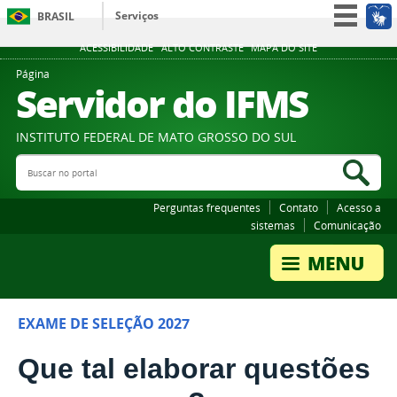
Serviços
BRASIL
Participe
ACESSIBILIDADE
ALTO CONTRASTE
MAPA DO SITE
Acesso à informação
Página
Servidor do IFMS
Legislação
Canais
INSTITUTO FEDERAL DE MATO GROSSO DO SUL
Buscar no portal
Bus
Perguntas frequentes
Contato
Acesso a
sistemas
Comunicação
EXAME DE SELEÇÃO 2027
Que tal elaborar questões