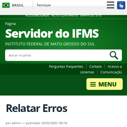
Serviços
BRASIL
Participe
ACESSIBILIDADE
ALTO CONTRASTE
MAPA DO SITE
Acesso à informação
Página
Servidor do IFMS
Legislação
Canais
INSTITUTO FEDERAL DE MATO GROSSO DO SUL
Buscar no portal
Bus
Perguntas frequentes
Contato
Acesso a
sistemas
Comunicação
Relatar Erros
por
admin
—
publicado
20/02/2020 16h18,