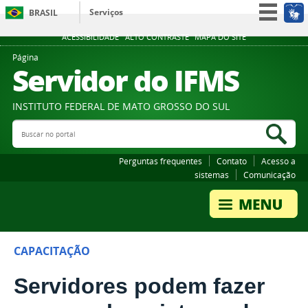
Serviços
BRASIL
Participe
ACESSIBILIDADE
ALTO CONTRASTE
MAPA DO SITE
Acesso à informação
Página
Servidor do IFMS
Legislação
Canais
INSTITUTO FEDERAL DE MATO GROSSO DO SUL
Buscar no portal
Bus
Perguntas frequentes
Contato
Acesso a
sistemas
Comunicação
CAPACITAÇÃO
Servidores podem fazer