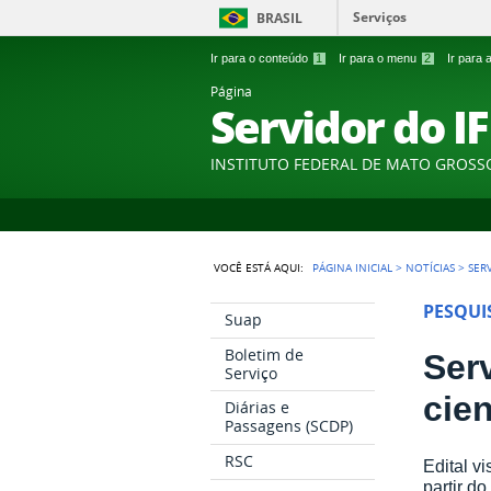
Serviços
BRASIL
Ir para o conteúdo
1
Ir para o menu
2
Ir para
Página
Servidor do I
INSTITUTO FEDERAL DE MATO GROSS
VOCÊ ESTÁ AQUI:
PÁGINA INICIAL
>
NOTÍCIAS
>
SER
PESQUI
Suap
Boletim de
Ser
Serviço
cien
Diárias e
Passagens (SCDP)
RSC
Edital v
partir do