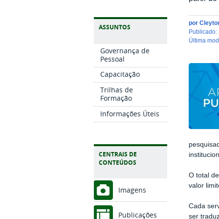
por
Cleyto
ASSUNTOS
publicado
:
última mo
Governança de
Pessoal
Capacitação
Trilhas de
Formação
Informações Úteis
pesquisad
CENTRAIS DE
institucio
CONTEÚDOS
O total d
valor limi
Imagens
Cada serv
Publicações
ser tradu