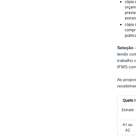
cópia 
orçame
presta
estran
cópia 
compro
publi
Seleção
–
tendo com
trabalho 
IFMS com
As propo
recebimen
Qualis 
Estrato
A1 ou
A2