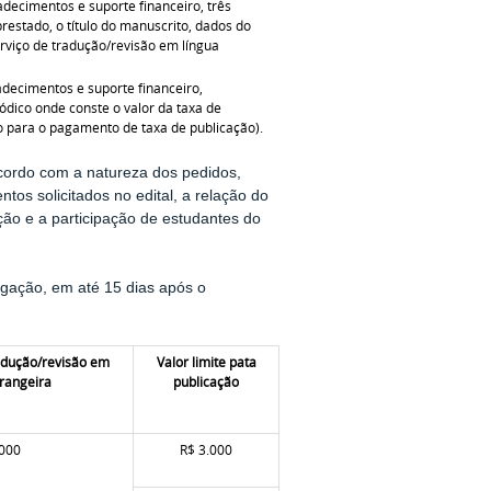
adecimentos e suporte financeiro, três
restado, o título do manuscrito, dados do
erviço de tradução/revisão em língua
adecimentos e suporte financeiro,
iódico onde conste o valor da taxa de
ão para o pagamento de taxa de publicação).
 acordo com a natureza dos pedidos,
tos solicitados no edital, a relação do
ção e a participação de estudantes do
gação, em até 15 dias após o
radução/revisão em
Valor limite pata
trangeira
publicação
.000
R$ 3.000