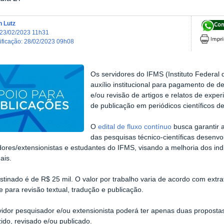
n Lutz
Com
23/02/2023 11h31
dificação
:
28/02/2023 09h08
Os servidores do IFMS (Instituto Federal 
auxílio institucional para pagamento de d
e/ou revisão de artigos e relatos de exper
de publicação em periódicos científicos d
O
edital de fluxo contínuo
busca garantir a
das pesquisas técnico-científicas desenvo
ores/extensionistas e estudantes do IFMS, visando a melhoria dos indi
nais.
estinado é de R$ 25 mil. O valor por trabalho varia de acordo com extr
te para revisão textual, tradução e publicação.
idor pesquisador e/ou extensionista poderá ter apenas duas propostas 
zido, revisado e/ou publicado.