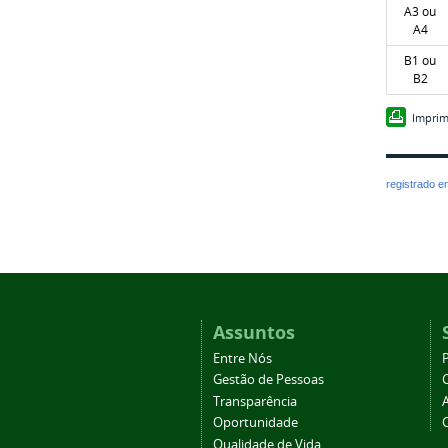
A3 ou
A4
B1 ou
B2
Imprim
registrado 
Assuntos
Entre Nós
Gestão de Pessoas
Transparência
Oportunidade
Qualidade de Vida