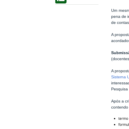
Um mesmo 
pena de i
de contas
A propost
acordado
Submiss
(docentes
A propost
Sistema U
interessa
Pesquisa
Após a cr
contendo
termo 
formul