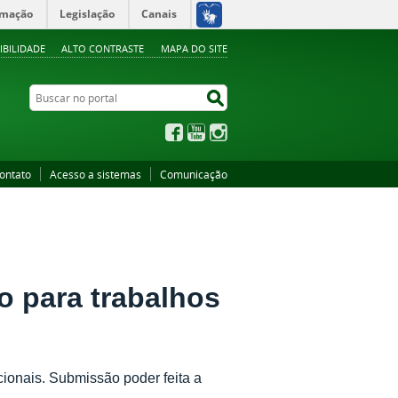
rmação
Legislação
Canais
IBILIDADE
ALTO CONTRASTE
MAPA DO SITE
Buscar no portal
Buscar no portal
Facebook
YouTube
Instagram
ontato
Acesso a sistemas
Comunicação
io para trabalhos
ucionais. Submissão poder feita a