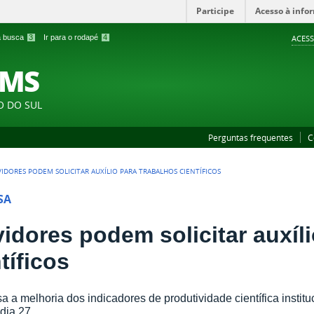
Participe
Acesso à info
 a busca
3
Ir para o rodapé
4
ACESS
FMS
O DO SUL
Perguntas frequentes
C
VIDORES PODEM SOLICITAR AUXÍLIO PARA TRABALHOS CIENTÍFICOS
SA
vidores podem solicitar auxíl
tíficos
isa a melhoria dos indicadores de produtividade científica instit
 dia 27