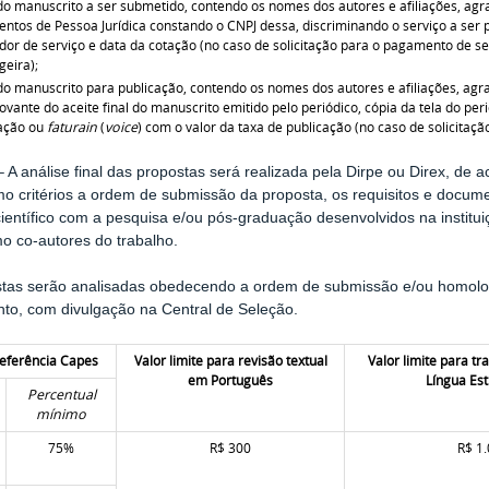
do manuscrito a ser submetido, contendo os nomes dos autores e afiliações, agr
ntos de Pessoa Jurídica constando o CNPJ dessa, discriminando o serviço a ser p
dor de serviço e data da cotação (no caso de solicitação para o pagamento de s
geira);
do manuscrito para publicação, contendo os nomes dos autores e afiliações, agr
vante do aceite final do manuscrito emitido pelo periódico, cópia da tela do per
cação ou
faturain
(
voice
) com o valor da taxa de publicação (no caso de solicitaç
 A análise final das propostas será realizada pela Dirpe ou Direx, de
o critérios a ordem de submissão da proposta, os requisitos e documen
científico com a pesquisa e/ou pós-graduação desenvolvidos na institui
o co-autores do trabalho.
stas serão analisadas obedecendo a ordem de submissão e/ou homolo
to, com divulgação na Central de Seleção.
referência Capes
Valor limite para revisão textual
Valor limite para t
em Português
Língua Es
Percentual
mínimo
75%
R$ 300
R$ 1