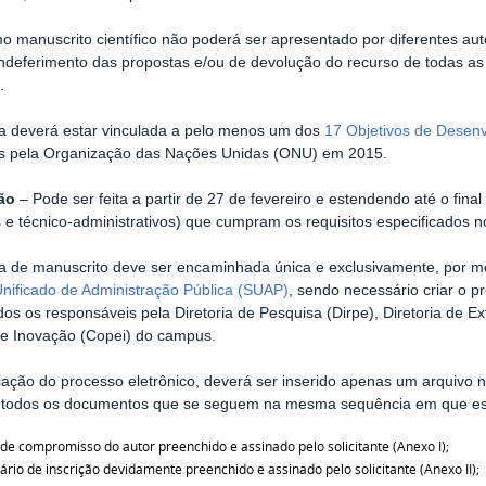
manuscrito científico não poderá ser apresentado por diferentes auto
ndeferimento das propostas e/ou de devolução do recurso de todas as 
.
a deverá estar vinculada a pelo menos um dos
17 Objetivos de Desen
s pela Organização das Nações Unidas (ONU) em 2015.
ão
– Pode ser feita a partir de 27 de fevereiro e estendendo até o fin
 e técnico-administrativos) que cumpram os requisitos especificados n
a de manuscrito deve ser encaminhada única e exclusivamente, por me
nificado de Administração Pública (SUAP)
, sendo necessário criar o p
dos os responsáveis pela Diretoria de Pesquisa (Dirpe), Diretoria de 
 e Inovação (Copei) do campus.
iação do processo eletrônico, deverá ser inserido apenas um arquivo n
 todos os documentos que se seguem na mesma sequência em que est
de compromisso do autor preenchido e assinado pelo solicitante (Anexo I);
ário de inscrição devidamente preenchido e assinado pelo solicitante (Anexo II);