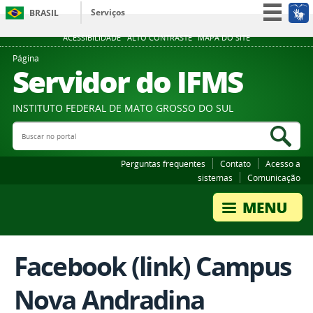
Serviços
BRASIL
Participe
ACESSIBILIDADE
ALTO CONTRASTE
MAPA DO SITE
Acesso à informação
Página
Servidor do IFMS
Legislação
Canais
INSTITUTO FEDERAL DE MATO GROSSO DO SUL
Buscar no portal
Bus
Perguntas frequentes
Contato
Acesso a
sistemas
Comunicação
Facebook (link) Campus
Nova Andradina