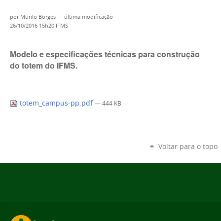
por
Murilo Borges
—
última modificação
26/10/2016 15h20
IFMS
Modelo e especificações técnicas para construção
do totem do IFMS.
totem_campus-pp.pdf
— 444 KB
Voltar para o topo