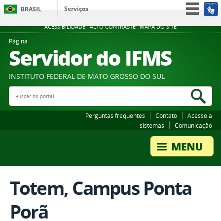
Serviços
BRASIL
Participe
ACESSIBILIDADE
ALTO CONTRASTE
MAPA DO SITE
Acesso à informação
Página
Servidor do IFMS
Legislação
Canais
INSTITUTO FEDERAL DE MATO GROSSO DO SUL
Buscar no portal
Bus
Perguntas frequentes
Contato
Acesso a
sistemas
Comunicação
Totem, Campus Ponta
Porã