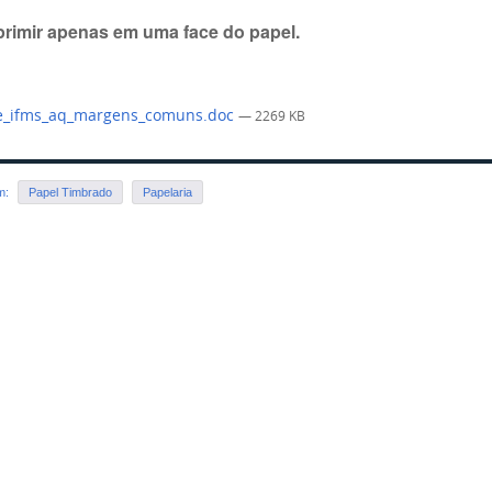
primir apenas em uma face do papel.
e_ifms_aq_margens_comuns.doc
— 2269 KB
em:
Papel Timbrado
Papelaria