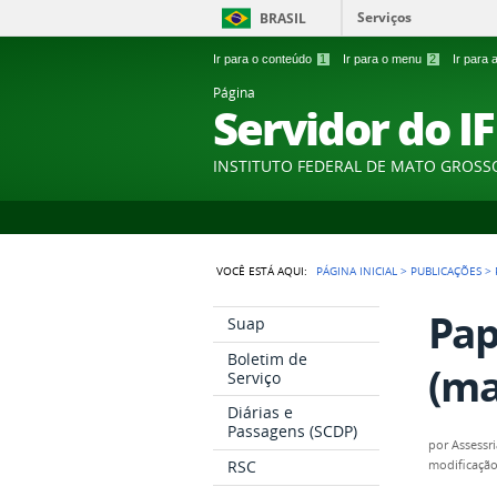
Serviços
BRASIL
Ir para o conteúdo
1
Ir para o menu
2
Ir para
Página
Servidor do I
INSTITUTO FEDERAL DE MATO GROSS
VOCÊ ESTÁ AQUI:
PÁGINA INICIAL
>
PUBLICAÇÕES
>
Pap
Suap
Boletim de
(ma
Serviço
Diárias e
Passagens (SCDP)
por
Assessr
RSC
modificaçã