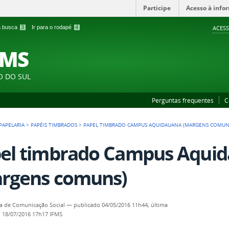
Participe
Acesso à info
 a busca
3
Ir para o rodapé
4
ACESS
FMS
O DO SUL
Perguntas frequentes
C
PAPELARIA
>
PAPÉIS TIMBRADOS
>
PAPEL TIMBRADO CAMPUS AQUIDAUANA (MARGENS COMUN
el timbrado Campus Aqui
rgens comuns)
ia de Comunicação Social
—
publicado
04/05/2016 11h44,
última
o
18/07/2016 17h17
IFMS