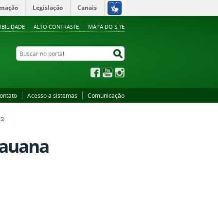
rmação
Legislação
Canais
IBILIDADE
ALTO CONTRASTE
MAPA DO SITE
Buscar no portal
Buscar no portal
Facebook
YouTube
Instagram
ontato
Acesso a sistemas
Comunicação
S)
dauana