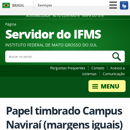
Serviços
BRASIL
Participe
ACESSIBILIDADE
ALTO CONTRASTE
MAPA DO SITE
Acesso à informação
Página
Servidor do IFMS
Legislação
Canais
INSTITUTO FEDERAL DE MATO GROSSO DO SUL
Buscar no portal
Bus
Perguntas frequentes
Contato
Acesso a
sistemas
Comunicação
Papel timbrado Campus
Naviraí (margens iguais)