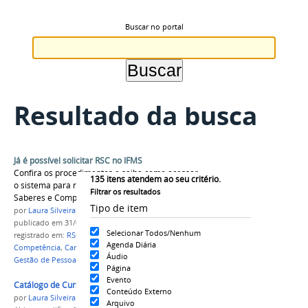
Buscar no portal
Resultado da busca
Já é possível solicitar RSC no IFMS
Confira os procedimentos e saiba como acessar
135
itens atendem ao seu critério.
o sistema para requerer Reconhecimento de
Filtrar os resultados
Saberes e Competências
Tipo de item
por
Laura Silveira
publicado
em 31/07/2026
Selecionar Todos/Nenhum
registrado em:
RSC
,
Reconhecimento de Saberes e
Agenda Diária
Competência
,
Carreira
,
Técnico-Administrativo
,
Áudio
Gestão de Pessoas
Página
Evento
Catálogo de Cursos
Conteúdo Externo
por
Laura Silveira
Arquivo