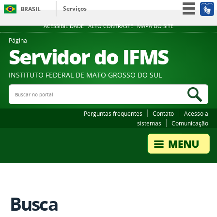
Serviços
BRASIL
Participe
ACESSIBILIDADE
ALTO CONTRASTE
MAPA DO SITE
Acesso à informação
Página
Servidor do IFMS
Legislação
Canais
INSTITUTO FEDERAL DE MATO GROSSO DO SUL
Buscar no portal
Bus
Perguntas frequentes
Contato
Acesso a
sistemas
Comunicação
Busca