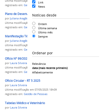
última modificação
em 17/03/2026 11h06
Link
registrado em:
Gestão de Pessoas
,
Capacitação
News
Plano de Desenvolvimento de Pessoas 2026
Notícias desde
por
Juliana Aragão
última modificação
em 04/12/2025 10h35
Ontem
registrado em:
Gestão de Pessoas
,
Capacitação
Última semana
Último mês
Manifestação Técnica do PDP 2026
Sempre
por
Juliana Aragão
última modificação
em 04/12/2025 10h34
registrado em:
Gestão de Pessoas
,
Capacitação
Ordenar por
Ofício Nº 99/2025/GAB/SGA/SGA-MEC
por
Laura Silveira
Relevância
última modificação
em 07/05/2025 18h31
data (mais recente primeiro)
registrado em:
Gestão de Pessoas
Alfabeticamente
Oficio Circular - RT 5 2025
por
Laura Silveira
última modificação
em 07/05/2025 18h09
registrado em:
Gestão de Pessoas
Tabelas Médico e Veterinário
por
Laura Silveira