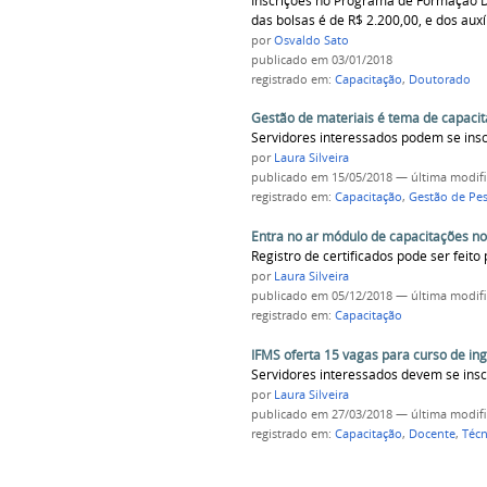
Inscrições no Programa de Formação Do
das bolsas é de R$ 2.200,00, e dos auxí
por
Osvaldo Sato
publicado
em 03/01/2018
registrado em:
Capacitação
,
Doutorado
Gestão de materiais é tema de capaci
Servidores interessados podem se inscr
por
Laura Silveira
publicado
em 15/05/2018
—
última modif
registrado em:
Capacitação
,
Gestão de Pe
Entra no ar módulo de capacitações n
Registro de certificados pode ser feit
por
Laura Silveira
publicado
em 05/12/2018
—
última modif
registrado em:
Capacitação
IFMS oferta 15 vagas para curso de ing
Servidores interessados devem se inscr
por
Laura Silveira
publicado
em 27/03/2018
—
última modif
registrado em:
Capacitação
,
Docente
,
Técn