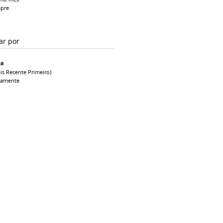
pre
ar por
ia
is Recente Primeiro)
camente