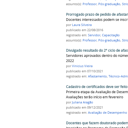
assunto(s):
Professor
,
Pós-graduação
,
Stri
Prorrogado prazo de pedido de afasta
Docentes interessados podem se inscr
por
Laura Silveira
publicado
em 22/08/2016
registrado em:
Servidor
,
Capacitação
assunto(s):
Professor
,
Pós-graduação
,
Stri
Divulgado resultado do 2º ciclo de af
Servidores aprovados dentro do número
2022
por
Vinicius Vieira
publicado
em 07/10/2021
registrado em:
Afastamento
,
Técnico-Admi
Cadastro de certificados deve ser feit
Primeira etapa da Avaliação de Desemp
Avaliações terão início em fevereiro
por
Juliana Aragão
publicado
em 09/12/2021
registrado em:
Avaliação de Desempenho
Docentes que fazem doutorado podem so