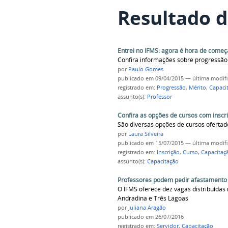
Resultado d
Entrei no IFMS: agora é hora de começ
Confira informações sobre progressão 
por
Paulo Gomes
publicado
em 09/04/2015
—
última modif
registrado em:
Progressão
,
Mérito
,
Capaci
assunto(s):
Professor
Confira as opções de cursos com inscr
São diversas opções de cursos ofertad
por
Laura Silveira
publicado
em 15/07/2015
—
última modif
registrado em:
Inscrição
,
Curso
,
Capacitaç
assunto(s):
Capacitação
Professores podem pedir afastamento
O IFMS oferece dez vagas distribuída
Andradina e Três Lagoas
por
Juliana Aragão
publicado
em 26/07/2016
registrado em:
Servidor
,
Capacitação