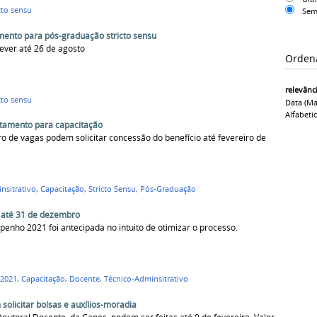
cto sensu
Sem
mento para pós-graduação stricto sensu
ever até 26 de agosto
Orden
relevânc
cto sensu
Data (ma
Alfabeti
astamento para capacitação
 de vagas podem solicitar concessão do benefício até fevereiro de
nsitrativo
,
Capacitação
,
Stricto Sensu
,
Pós-Graduação
o até 31 de dezembro
enho 2021 foi antecipada no intuito de otimizar o processo.
 2021
,
Capacitação
,
Docente
,
Técnico-Adminsitrativo
licitar bolsas e auxílios-moradia