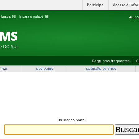
Participe
Acesso à info
 a busca
3
Ir para o rodapé
4
ACESS
FMS
O DO SUL
Perguntas frequentes
C
 IFMS
OUVIDORIA
COMISSÃO DE ÉTICA
Buscar no portal