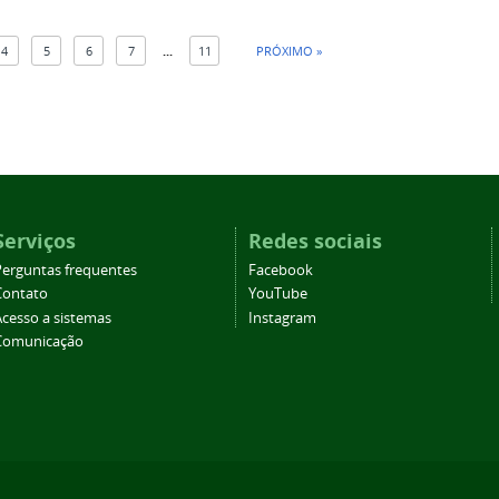
4
5
6
7
...
11
PRÓXIMO »
Serviços
Redes sociais
Perguntas frequentes
Facebook
Contato
YouTube
Acesso a sistemas
Instagram
Comunicação