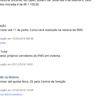
utoral Docente, da Capes, podem ser feitas até 9 de fevereiro. Valor
lios-moradia é de R$ 1.100,00.
tação
ever até 11 de junho. Curso será realizado na reitoria do IFMS.
icação
em 15/05/2018 08h36
ssoas
o Suap
o pelos próprios servidores do IFMS em sistema.
icação
em 05/12/2018 10h01
lês na Reitoria
ever até quinta-feira, 29, pela Central de Seleção.
icação
em 27/03/2018 15h49
ico-Administrativo