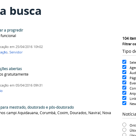
a busca
ar a progredir
funcional
104
iten
Filtrar o
icação
em 25/04/2016 10h02
Tipo d
tação
,
Servidor
Sel
Age
ições abertas
Áud
os gratuitamente
Pág
Eve
icação
em 05/04/2016 09h31
Con
ão
Arq
Lin
New
 para mestrado, doutorado e pós-doutorado
s nos campi Aquidauana, Corumbá, Coxim, Dourados, Naviraí, Nova
Notíci
On
Últ
Últ