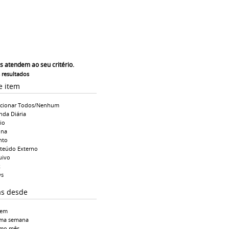
s atendem ao seu critério.
s resultados
e item
ecionar Todos/Nenhum
nda Diária
io
ina
nto
teúdo Externo
uivo
k
s
as desde
tem
ima semana
imo mês