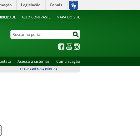
rmação
Legislação
Canais
IBILIDADE
ALTO CONTRASTE
MAPA DO SITE
Buscar no portal
Buscar no portal
Facebook
YouTube
Instagram
ontato
Acesso a sistemas
Comunicação
TRANSPARÊNCIA PÚBLICA