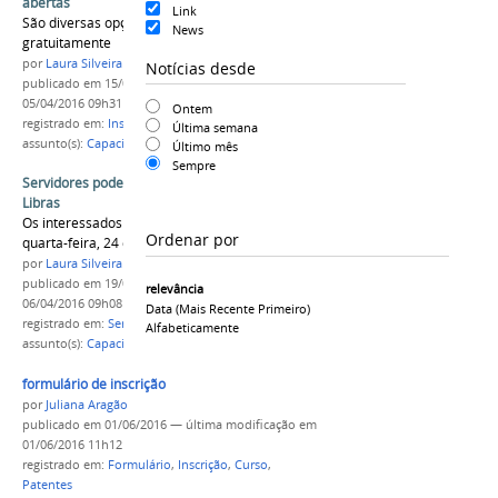
abertas
Link
São diversas opções de cursos ofertados
News
gratuitamente
por
Laura Silveira
Notícias desde
publicado
em 15/07/2015
—
última modificação
em
05/04/2016 09h31
Ontem
registrado em:
Inscrição
,
Curso
,
Capacitação
Última semana
assunto(s):
Capacitação
Último mês
Sempre
Servidores podem fazer curso de Espanhol e
Libras
Os interessados devem se inscrever na terça e
Ordenar por
quarta-feira, 24 e 25
por
Laura Silveira
publicado
em 19/03/2015
—
última modificação
em
relevância
06/04/2016 09h08
Data (mais Recente Primeiro)
registrado em:
Servidor
,
Curso
,
Espanhol
,
Libras
Alfabeticamente
assunto(s):
Capacitação
formulário de inscrição
por
Juliana Aragão
publicado
em 01/06/2016
—
última modificação
em
01/06/2016 11h12
registrado em:
Formulário
,
Inscrição
,
Curso
,
Patentes