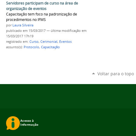
Servidores participam de curso na área de
organização de eventos
Capacitação tem foco na padronização de
procedimentos no IFMS
por
Laura Silveira
publicado
em 15/03/2017
—
última modificação
em
15/03/2017 17h19
registrado em:
Curso
,
Cerimonial
,
Eventos
assunto(s):
Protocolo
,
Capacitação
Voltar para o topo