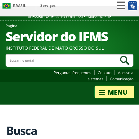
Serviços
BRASIL
Participe
ACESSIBILIDADE
ALTO CONTRASTE
MAPA DO SITE
Acesso à informação
Página
Servidor do IFMS
Legislação
Canais
INSTITUTO FEDERAL DE MATO GROSSO DO SUL
Buscar no portal
Bus
Perguntas frequentes
Contato
Acesso a
sistemas
Comunicação
Busca