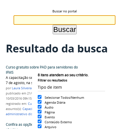
Buscar no portal
Resultado da busca
Curso gratuito sobre PAD para servidores do
IFMS
8
itens atendem ao seu critério.
A capacitação será promovida entre os dias 3 e
Filtrar os resultados
7 de agosto, na sede da reitoria
Tipo de item
por
Laura Silveira
publicado
em 21/07/2015
—
última modificação
em
Selecionar Todos/Nenhum
10/03/2016 09h15
Agenda Diária
registrado em:
Curso
,
PAD
,
Reitoria
Áudio
assunto(s):
Capacitação
,
Procedimento
Página
administrativo disciplinar
Evento
Conteúdo Externo
Confira as opções de cursos com inscrições
Arquivo