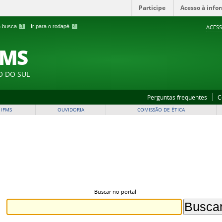
Participe
Acesso à info
 a busca
3
Ir para o rodapé
4
ACESS
FMS
O DO SUL
Perguntas frequentes
C
 IFMS
OUVIDORIA
COMISSÃO DE ÉTICA
Buscar no portal