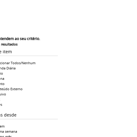
atendem ao seu critério.
s resultados
e item
ecionar Todos/Nenhum
nda Diária
io
ina
nto
teúdo Externo
uivo
k
s
as desde
tem
ima semana
imo mês