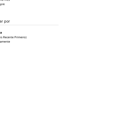
pre
ar por
ia
is Recente Primeiro)
camente