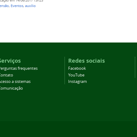
icação
em 14/06/2017 13h23
ensão
,
Eventos
,
auxílio
Serviços
Redes sociais
Perguntas frequentes
Facebook
Contato
YouTube
Acesso a sistemas
Instagram
Comunicação