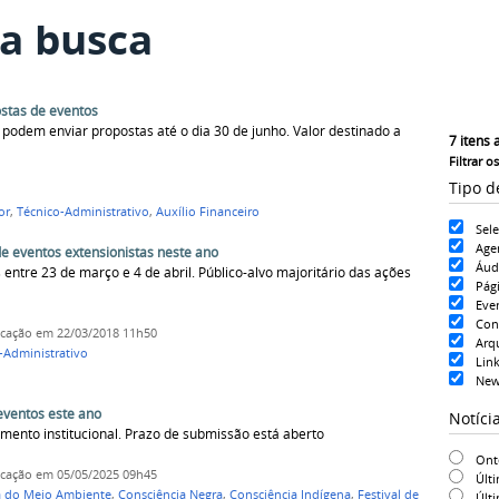
a busca
stas de eventos
 podem enviar propostas até o dia 30 de junho. Valor destinado a
7
itens 
Filtrar o
Tipo d
or
,
Técnico-Administrativo
,
Auxílio Financeiro
Sel
Age
de eventos extensionistas neste ano
Áud
ntre 23 de março e 4 de abril. Público-alvo majoritário das ações
Pág
Eve
Con
icação
em 22/03/2018 11h50
Arq
-Administrativo
Lin
New
 eventos este ano
Notíci
mento institucional. Prazo de submissão está aberto
On
icação
em 05/05/2025 09h45
Últ
 do Meio Ambiente
,
Consciência Negra
,
Consciência Indígena
,
Festival de
Últ