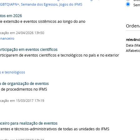
LGBTQIAPN+
,
Semanda dos Egressos
,
Jogos do IFMS
Sem
ntos em 2026
de extensão e eventos sistêmicos ao longo do ano
Orden
icação
em 24/04/2026 13h50
inanceiro
relevânc
Data (ma
rticipação em eventos científicos
Alfabeti
rticiparem de eventos científicos e tecnológicos no país e no exterior
s e tecnológicos
a de organização de eventos
 de procedimentos no IFMS
icação
em 15/03/2017 17h19
nceiro para realização de eventos
centes e técnicos-administrativos de todas as unidades do IFMS