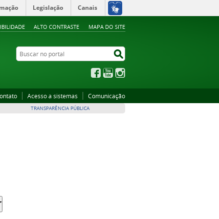
rmação
Legislação
Canais
IBILIDADE
ALTO CONTRASTE
MAPA DO SITE
Buscar no portal
Buscar no portal
Facebook
YouTube
Instagram
ontato
Acesso a sistemas
Comunicação
TRANSPARÊNCIA PÚBLICA