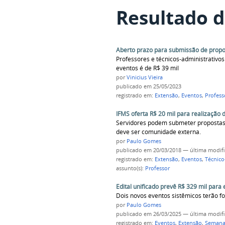
Resultado d
Aberto prazo para submissão de propo
Professores e técnicos-administrativos
eventos é de R$ 39 mil
por
Vinicius Vieira
publicado
em 25/05/2023
registrado em:
Extensão
,
Eventos
,
Profess
IFMS oferta R$ 20 mil para realização 
Servidores podem submeter propostas e
deve ser comunidade externa.
por
Paulo Gomes
publicado
em 20/03/2018
—
última modif
registrado em:
Extensão
,
Eventos
,
Técnico
assunto(s):
Professor
Edital unificado prevê R$ 329 mil para
Dois novos eventos sistêmicos terão fo
por
Paulo Gomes
publicado
em 26/03/2025
—
última modif
registrado em:
Eventos
,
Extensão
,
Semana