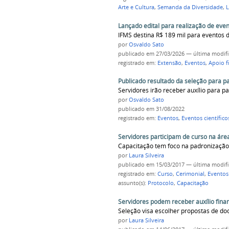
Arte e Cultura
,
Semanda da Diversidade
,
Lançado edital para realização de eve
IFMS destina R$ 189 mil para eventos 
por
Osvaldo Sato
publicado
em 27/03/2026
—
última modif
registrado em:
Extensão
,
Eventos
,
Apoio f
Publicado resultado da seleção para pa
Servidores irão receber auxílio para pa
por
Osvaldo Sato
publicado
em 31/08/2022
registrado em:
Eventos
,
Eventos científico
Servidores participam de curso na áre
Capacitação tem foco na padronização
por
Laura Silveira
publicado
em 15/03/2017
—
última modif
registrado em:
Curso
,
Cerimonial
,
Eventos
assunto(s):
Protocolo
,
Capacitação
Servidores podem receber auxílio fina
Seleção visa escolher propostas de do
por
Laura Silveira