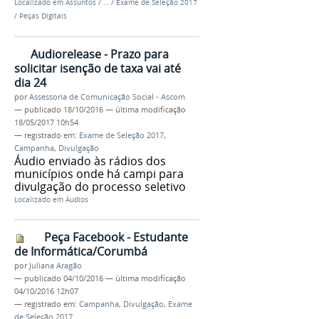
Localizado em
Assuntos
/
…
/
Exame de Seleção 2017
/
Peças Digitais
Audiorelease - Prazo para
solicitar isenção de taxa vai até
dia 24
por
Assessoria de Comunicação Social - Ascom
—
publicado
18/10/2016
—
última modificação
18/05/2017 10h54
— registrado em:
Exame de Seleção 2017
,
Campanha
,
Divulgação
Áudio enviado às rádios dos
municípios onde há campi para
divulgação do processo seletivo
Localizado em
Áudios
Peça Facebook - Estudante
de Informática/Corumbá
por
Juliana Aragão
—
publicado
04/10/2016
—
última modificação
04/10/2016 12h07
— registrado em:
Campanha
,
Divulgação
,
Exame
de Seleção 2017