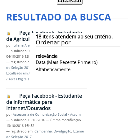
RESULTADO DA BUSCA
Peça Facebook - Estudante
18
itens atendem ao seu critério.
de Agricultura/Ponta Porã
Ordenar por
por
Juliana Aragão
—
publicado
04/10/2016
—
última modificação
relevância
04/10/2016 12h05
Data (mais Recente Primeiro)
— registrado em:
Campanha
,
Divulgação
,
Exame
de Seleção 2017
Alfabeticamente
Localizado em
Assuntos
/
…
/
Exame de Seleção 2017
/
Peças Digitais
Peça Facebook - Estudante
de Informática para
Internet/Dourados
por
Assessoria de Comunicação Social - Ascom
—
publicado
13/10/2016
—
última modificação
13/10/2016 16h52
— registrado em:
Campanha
,
Divulgação
,
Exame
de Seleção 2017