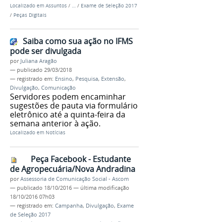
Localizado em
Assuntos
/
…
/
Exame de Seleção 2017
/
Peças Digitais
Saiba como sua ação no IFMS
pode ser divulgada
por
Juliana Aragão
—
publicado
29/03/2018
— registrado em:
Ensino
,
Pesquisa
,
Extensão
,
Divulgação
,
Comunicação
Servidores podem encaminhar
sugestões de pauta via formulário
eletrônico até a quinta-feira da
semana anterior à ação.
Localizado em
Notícias
Peça Facebook - Estudante
de Agropecuária/Nova Andradina
por
Assessoria de Comunicação Social - Ascom
—
publicado
18/10/2016
—
última modificação
18/10/2016 07h03
— registrado em:
Campanha
,
Divulgação
,
Exame
de Seleção 2017