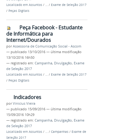
Localizado em
Assuntos
/
…
/
Exame de Seleção 2017
/
Peças Digitais
Peça Facebook - Estudante
de Informática para
Internet/Dourados
por
Assessoria de Comunicação Social - Ascom
—
publicado
13/10/2016
—
última modificação
13/10/2016 16h50
— registrado em:
Campanha
,
Divulgação
,
Exame
de Seleção 2017
Localizado em
Assuntos
/
…
/
Exame de Seleção 2017
/
Peças Digitais
Indicadores
por
Vinicius Vieira
—
publicado
15/09/2016
—
última modificação
15/09/2016 10h29
— registrado em:
Campanha
,
Divulgação
,
Exame
de Seleção 2017
Localizado em
Assuntos
/
…
/
Campanhas
/
Exame de
Seleção 2017