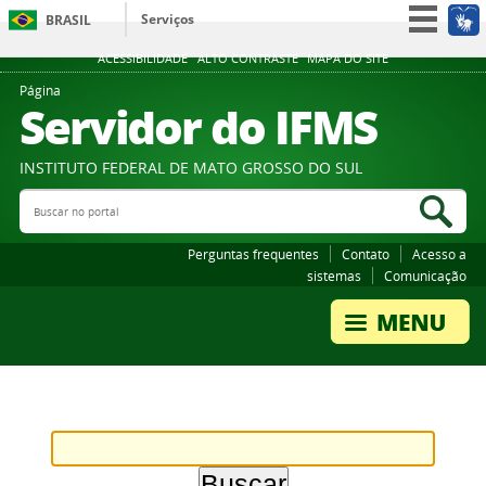
Serviços
BRASIL
Participe
ACESSIBILIDADE
ALTO CONTRASTE
MAPA DO SITE
Acesso à informação
Página
Servidor do IFMS
Legislação
Canais
INSTITUTO FEDERAL DE MATO GROSSO DO SUL
Buscar no portal
Bus
Perguntas frequentes
Contato
Acesso a
sistemas
Comunicação