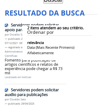
RESULTADO DA BUSCA
Servidores podem solicitar
2
itens atendem ao seu critério.
apoio para publicações científicas
Ordenar por
por
Osvaldo Sato
—
publicado
29/09/2021
—
última modificação
relevância
07/12/2021 18h29
Data (mais Recente Primeiro)
— registrado em:
Docente
,
Técnico-
Adminsitrativo
,
Auxílio Financeiro
,
Publicações
Alfabeticamente
Científicas
Fomento para publicação de
artigos científicos e relatos de
experiência pode chegar a R$ 73
mil
Localizado em
Notícias
Servidores podem solicitar
auxílio para publicações
por
Osvaldo Sato
—
publicado
29/04/2025