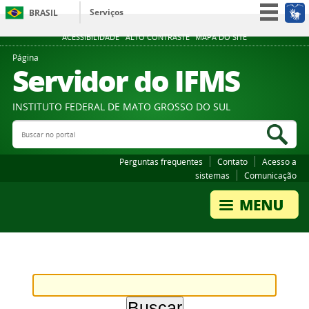
Serviços
BRASIL
Participe
ACESSIBILIDADE
ALTO CONTRASTE
MAPA DO SITE
Acesso à informação
Página
Servidor do IFMS
Legislação
Canais
INSTITUTO FEDERAL DE MATO GROSSO DO SUL
Buscar no portal
Bus
Perguntas frequentes
Contato
Acesso a
sistemas
Comunicação