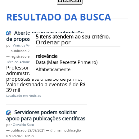
RESULTADO DA BUSCA
Aberto prazo para submissão
5
itens atendem ao seu critério.
de propostas de eventos
Ordenar por
por
Vinicius Vieira
—
publicado
25/05/2023
relevância
— registrado em:
Extensão
,
Eventos
,
Professor
,
Data (mais Recente Primeiro)
Técnico-Administrativo
,
Auxílio Financeiro
Professores e técnicos-
Alfabeticamente
administrativos podem enviar
propostas até o dia 30 de junho.
Valor destinado a eventos é de R$
39 mil
Localizado em
Notícias
Servidores podem solicitar
apoio para publicações científicas
por
Osvaldo Sato
—
publicado
29/09/2021
—
última modificação
07/12/2021 18h29