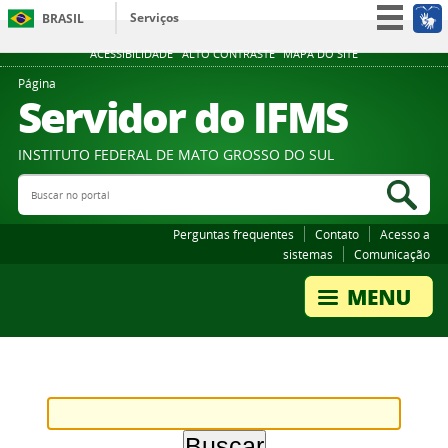
Serviços
BRASIL
Participe
ACESSIBILIDADE
ALTO CONTRASTE
MAPA DO SITE
Acesso à informação
Página
Servidor do IFMS
Legislação
Canais
INSTITUTO FEDERAL DE MATO GROSSO DO SUL
Buscar no portal
Bus
Perguntas frequentes
Contato
Acesso a
sistemas
Comunicação