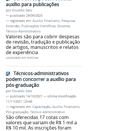
auxílio para publicações
por
Osvaldo Sato
—
publicado
29/04/2025
— registrado em:
Auxílio Financeiro
,
Pesquisa
,
Extensão
,
Publicações Científicas
,
Docente
,
Técnico-Adminsitrativo
Valores são para cobrir despesas
de revisão, tradução e publicação
de artigos, manuscritos e relatos
de experiência
Localizado em
Notícias
Técnicos-administrativos
podem concorrer a auxílio para
pós-graduação
por
Osvaldo Sato
—
publicado
14/10/2021
—
última modificação
11/11/2021 12h48
— registrado em:
Capacitação
,
Auxílio Financeiro
,
Pós-graduação
,
Técnico-Administrativo
São oferecidas 17 cotas com
valores que variam de R$ 1 mil a
R$ 10 mil. As inscrições foram