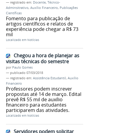
— registrado em:
Docente
,
Técnico-
Adminsitrativo
,
Auxílio Financeiro
,
Publicações
Científicas
Fomento para publicação de
artigos científicos e relatos de
experiência pode chegar a R$ 73
mil
Localizado em
Notícias
Chegou a hora de planejar as
visitas técnicas do semestre
por
Paulo Gomes
—
publicado
07/03/2018
— registrado em:
Assistência Estudantil
,
Auxílio
Financeiro
Professores podem inscrever
propostas até 14 de março. Edital
prevê R$ 55 mil de auxílio
financeiro para estudantes
participarem das atividades.
Localizado em
Notícias
Servidores podem solicitar