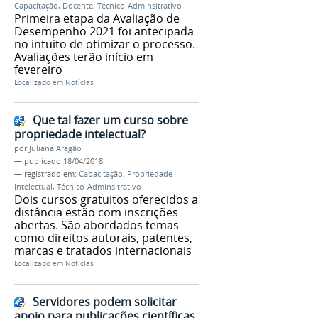
Capacitação
,
Docente
,
Técnico-Adminsitrativo
Primeira etapa da Avaliação de
Desempenho 2021 foi antecipada
no intuito de otimizar o processo.
Avaliações terão início em
fevereiro
Localizado em
Notícias
Que tal fazer um curso sobre
propriedade intelectual?
por
Juliana Aragão
—
publicado
18/04/2018
— registrado em:
Capacitação
,
Propriedade
Intelectual
,
Técnico-Adminsitrativo
Dois cursos gratuitos oferecidos a
distância estão com inscrições
abertas. São abordados temas
como direitos autorais, patentes,
marcas e tratados internacionais
Localizado em
Notícias
Servidores podem solicitar
apoio para publicações científicas