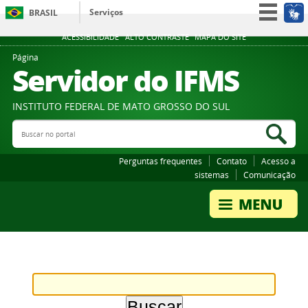
Serviços
BRASIL
Participe
ACESSIBILIDADE
ALTO CONTRASTE
MAPA DO SITE
Acesso à informação
Página
Servidor do IFMS
Legislação
Canais
INSTITUTO FEDERAL DE MATO GROSSO DO SUL
Buscar no portal
Bus
Perguntas frequentes
Contato
Acesso a
sistemas
Comunicação