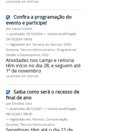
Localizado em
Notícias
Confira a programação do
evento e participe!
por
Laura Silveira
—
publicado
23/10/2024
—
última modificação
24/10/2024 10h03
— registrado em:
Semana do Servidor 2024
,
Docente
,
Técnico-Adminsitrativo
,
Programa de
Gestão e Desempenho
,
PGD
Atividades nos campi e reitoria
têm início no dia 28, e seguem até
1º de novembro
Localizado em
Notícias
Saiba como será o recesso de
final de ano
por
Osvaldo Sato
—
publicado
08/12/2021
—
última modificação
08/12/2021 09h30
— registrado em:
Recesso
,
Compensação
,
Docente
,
Técnico-Adminsitrativo
Servidores têm até o dia 15 de