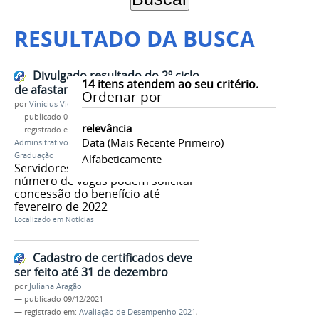
RESULTADO DA BUSCA
Divulgado resultado do 2º ciclo
14
itens atendem ao seu critério.
de afastamento para capacitação
Ordenar por
por
Vinicius Vieira
—
publicado
07/10/2021
relevância
— registrado em:
Afastamento
,
Técnico-
Data (mais Recente Primeiro)
Adminsitrativo
,
Capacitação
,
Stricto Sensu
,
Pós-
Graduação
Alfabeticamente
Servidores aprovados dentro do
número de vagas podem solicitar
concessão do benefício até
fevereiro de 2022
Localizado em
Notícias
Cadastro de certificados deve
ser feito até 31 de dezembro
por
Juliana Aragão
—
publicado
09/12/2021
— registrado em:
Avaliação de Desempenho 2021
,