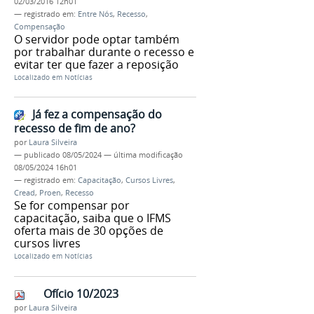
02/03/2016 12h01
— registrado em:
Entre Nós
,
Recesso
,
Compensação
O servidor pode optar também
por trabalhar durante o recesso e
evitar ter que fazer a reposição
Localizado em
Notícias
Já fez a compensação do
recesso de fim de ano?
por
Laura Silveira
—
publicado
08/05/2024
—
última modificação
08/05/2024 16h01
— registrado em:
Capacitação
,
Cursos Livres
,
Cread
,
Proen
,
Recesso
Se for compensar por
capacitação, saiba que o IFMS
oferta mais de 30 opções de
cursos livres
Localizado em
Notícias
Ofício 10/2023
por
Laura Silveira