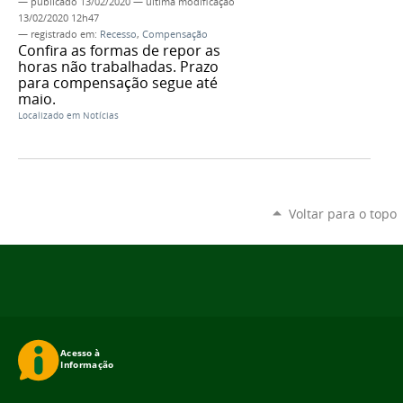
—
publicado
13/02/2020
—
última modificação
13/02/2020 12h47
— registrado em:
Recesso
,
Compensação
Confira as formas de repor as
horas não trabalhadas. Prazo
para compensação segue até
maio.
Localizado em
Notícias
Voltar para o topo