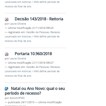
Localizado em
Notícias
/
IFMS define período de
recesso do final de ano
Decisão 143/2018 - Reitoria
por
Laura Silveira
—
última modificação
21/11/2018 09h25
— registrado em:
Gestão de Pessoas
,
Recesso
Localizado em
Notícias
/
IFMS define período de
recesso do final de ano
Portaria 10.960/2018
por
Laura Silveira
—
última modificação
21/11/2018 09h27
— registrado em:
Gestão de Pessoas
,
Recesso
Localizado em
Notícias
/
IFMS define período de
recesso do final de ano
Natal ou Ano Novo: qual o seu
período de recesso?
por
Ascom/IFMS
—
publicado
24/11/2015
—
última modificação