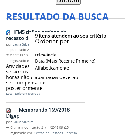
RESULTADO DA BUSCA
IFMS define período de
9
itens atendem ao seu critério.
recesso do final de ano
Ordenar por
por
Laura Silveira
—
publicado
21/11/2018
—
última modificação
relevância
21/11/2018 10h35
Data (mais Recente Primeiro)
— registrado em:
Gestão de Pessoas
,
Recesso
Atividades entre Natal e Ano Novo
Alfabeticamente
serão suspensas, sendo que as
horas não trabalhadas deverão
ser compensadas
posteriormente.
Localizado em
Notícias
Memorando 169/2018 -
Digep
por
Laura Silveira
—
última modificação
21/11/2018 09h25
— registrado em:
Gestão de Pessoas
,
Recesso