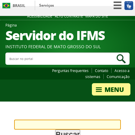
Serviços
BRASIL
Participe
ACESSIBILIDADE
ALTO CONTRASTE
MAPA DO SITE
Acesso à informação
Página
Servidor do IFMS
Legislação
Canais
INSTITUTO FEDERAL DE MATO GROSSO DO SUL
Buscar no portal
Bus
Perguntas frequentes
Contato
Acesso a
sistemas
Comunicação