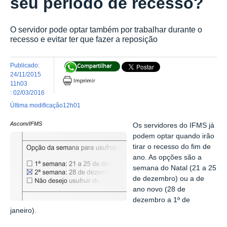
seu período de recesso?
O servidor pode optar também por trabalhar durante o
recesso e evitar ter que fazer a reposição
publicado
:
Compartilhar
24/11/2015
11h03
:
02/03/2016
última modificação
12h01
Ascom/IFMS
Os servidores do IFMS já
podem optar quando irão
tirar o recesso do fim de
ano. As opções são a
semana do Natal (21 a 25
de dezembro) ou a de
ano novo (28 de
dezembro a 1º de
janeiro).