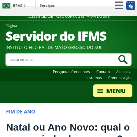
Serviços
BRASIL
Participe
ACESSIBILIDADE
ALTO CONTRASTE
MAPA DO SITE
Acesso à informação
Página
Servidor do IFMS
Legislação
Canais
INSTITUTO FEDERAL DE MATO GROSSO DO SUL
Buscar no portal
Bus
Perguntas frequentes
Contato
Acesso a
sistemas
Comunicação
FIM DE ANO
Natal ou Ano Novo: qual o