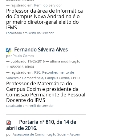
— registrado em:
Perfil do Servidor
Professor da área de Informática
do Campus Nova Andradina é o
primeiro diretor-geral eleito do
IFMS
Localizado em
Perfil do Servidor
Fernando Silveira Alves
por
Paulo Gomes
—
publicado
11/05/2016
—
última modificação
11/05/2016 16h04
— registrado em:
RSC
,
Reconhecimento de
Saberes e Competência
,
Campus Coxim
,
CPPD
Professor de Matemática do
Campus Coxim e presidente da
Comissão Permanente de Pessoal
Docente do IFMS
Localizado em
Perfil do Servidor
Portaria nº 810, de 14 de
abril de 2016.
por
Assessoria de Comunicação Social - Ascom