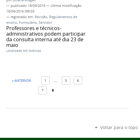
—
publicado
18/04/2016
—
última modificação
18/04/2016 09h33
— registrado em:
Revisão
,
Regulamentos de
ensino
,
Formulário
,
Servidor
Professores e técnicos-
administrativos podem participar
da consulta interna até dia 23 de
maio
Localizado em
Notícias
« ANTERIOR
1
...
5
6
7
8
Voltar para o topo