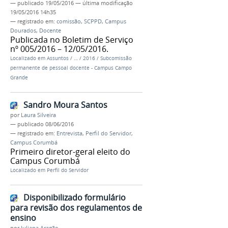
—
publicado
19/05/2016
—
última modificação
19/05/2016 14h35
— registrado em:
comissão
,
SCPPD
,
Campus
Dourados
,
Docente
Publicada no Boletim de Serviço
nº 005/2016 – 12/05/2016.
Localizado em
Assuntos
/
…
/
2016
/
Subcomissão
permanente de pessoal docente - Campus Campo
Grande
Sandro Moura Santos
por
Laura Silveira
—
publicado
08/06/2016
— registrado em:
Entrevista
,
Perfil do Servidor
,
Campus Corumbá
Primeiro diretor-geral eleito do
Campus Corumbá
Localizado em
Perfil do Servidor
Disponibilizado formulário
para revisão dos regulamentos de
ensino
por
Juliana Aragão