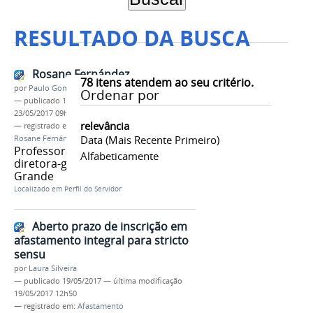
RESULTADO DA BUSCA
Rosane Fernández
78
itens atendem ao seu critério.
por
Paulo Gomes
Ordenar por
—
publicado
17/05/2017
—
última modificação
23/05/2017 09h30
relevância
— registrado em:
Perfil do Servidor
,
Entrevista
,
Data (mais Recente Primeiro)
Rosane Fernández
Professora de Espanhol e
Alfabeticamente
diretora-geral do Campus Campo
Grande
Localizado em
Perfil do Servidor
Aberto prazo de inscrição em
afastamento integral para stricto
sensu
por
Laura Silveira
—
publicado
19/05/2017
—
última modificação
19/05/2017 12h50
— registrado em:
Afastamento