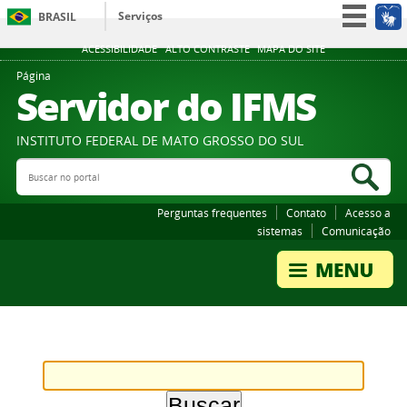
Serviços
BRASIL
Participe
ACESSIBILIDADE
ALTO CONTRASTE
MAPA DO SITE
Acesso à informação
Página
Servidor do IFMS
Legislação
Canais
INSTITUTO FEDERAL DE MATO GROSSO DO SUL
Buscar no portal
Bus
Perguntas frequentes
Contato
Acesso a
sistemas
Comunicação