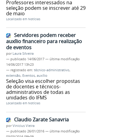
Professores interessados na
seleção podem se inscrever até 29
de maio
Localizado em
Notícias
Servidores podem receber
auxílio financeiro para realização
de eventos
por
Laura Silveira
—
publicado
14/06/2017
—
última modificação
14/06/2017 13h23
— registrado em:
técnico-administrativo
,
extensão
,
Eventos
,
auxílio
Seleção visa escolher propostas
de docentes e técnicos-
administrativos de todas as
unidades do IFMS
Localizado em
Notícias
Claudio Zarate Sanavria
por
Vinicius Vieira
—
publicado
26/01/2016
—
última modificação
03/03/2016 09h09