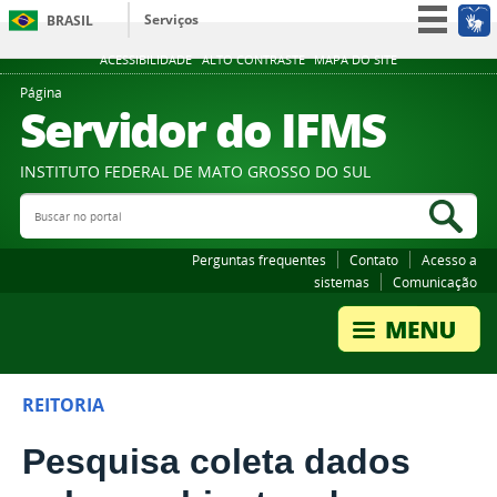
Serviços
BRASIL
Participe
ACESSIBILIDADE
ALTO CONTRASTE
MAPA DO SITE
Acesso à informação
Página
Servidor do IFMS
Legislação
Canais
INSTITUTO FEDERAL DE MATO GROSSO DO SUL
Buscar no portal
Bus
Perguntas frequentes
Contato
Acesso a
sistemas
Comunicação
REITORIA
Pesquisa coleta dados