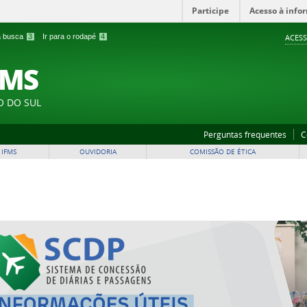
Participe
Acesso à info
 a busca
3
Ir para o rodapé
4
ACESS
FMS
O DO SUL
Perguntas frequentes
C
 IFMS
OUVIDORIA
COMISSÃO DE ÉTICA