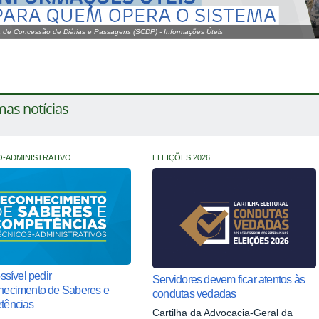
 de Concessão de Diárias e Passagens (SCDP) - Informações Úteis
mas notícias
O-ADMINISTRATIVO
ELEIÇÕES 2026
ssível pedir
Servidores devem ficar atentos às
ecimento de Saberes e
condutas vedadas
tências
Cartilha da Advocacia-Geral da