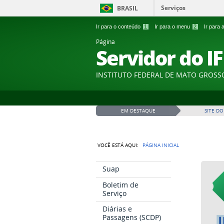
Serviços
BRASIL
Ir para o conteúdo
1
Ir para o menu
2
Ir para
Página
Servidor do I
INSTITUTO FEDERAL DE MATO GROSS
EM DESTAQUE
SITE DO
VOCÊ ESTÁ AQUI:
PÁGINA INICIAL
Suap
Boletim de
Serviço
Diárias e
Passagens (SCDP)