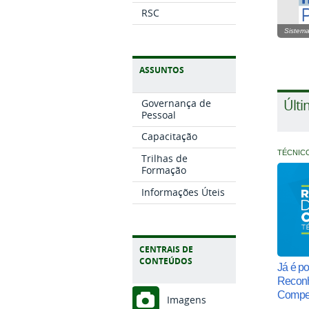
RSC
Sistema
ASSUNTOS
Últi
Governança de
Pessoal
Capacitação
TÉCNIC
Trilhas de
Formação
Informações Úteis
CENTRAIS DE
CONTEÚDOS
Já é po
Reconh
Compe
Imagens