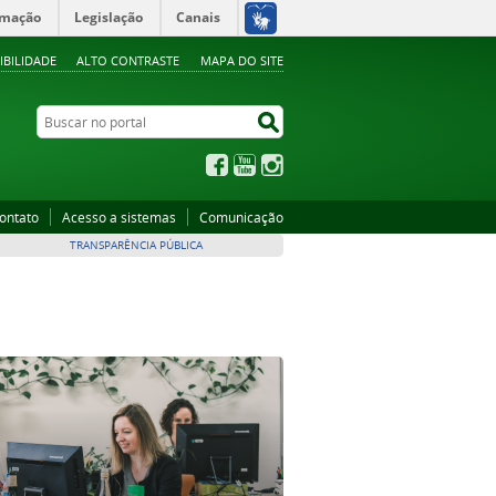
rmação
Legislação
Canais
IBILIDADE
ALTO CONTRASTE
MAPA DO SITE
Buscar no portal
Buscar no portal
Facebook
YouTube
Instagram
ontato
Acesso a sistemas
Comunicação
TRANSPARÊNCIA PÚBLICA