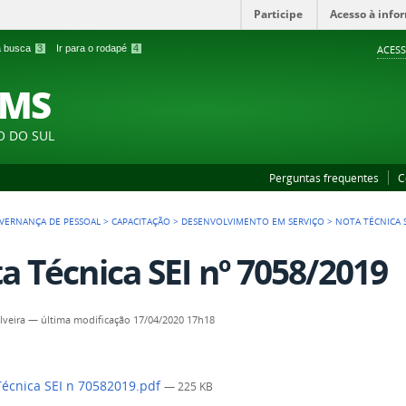
Participe
Acesso à info
 a busca
3
Ir para o rodapé
4
ACESS
FMS
O DO SUL
Perguntas frequentes
C
VERNANÇA DE PESSOAL
>
CAPACITAÇÃO
>
DESENVOLVIMENTO EM SERVIÇO
>
NOTA TÉCNICA S
a Técnica SEI nº 7058/2019
lveira
—
última modificação
17/04/2020 17h18
écnica SEI n 70582019.pdf
— 225 KB