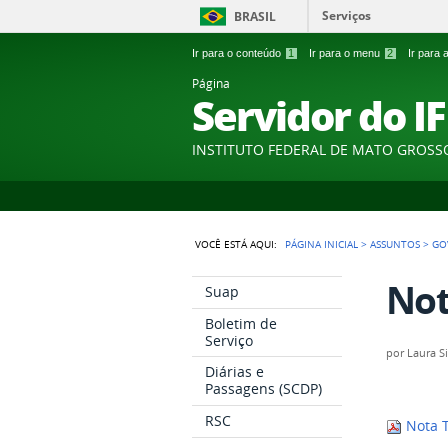
Serviços
BRASIL
Ir para o conteúdo
1
Ir para o menu
2
Ir para
Página
Servidor do I
INSTITUTO FEDERAL DE MATO GROSS
VOCÊ ESTÁ AQUI:
PÁGINA INICIAL
>
ASSUNTOS
>
GO
Not
Suap
Boletim de
Serviço
por
Laura Si
Diárias e
Passagens (SCDP)
RSC
Nota T