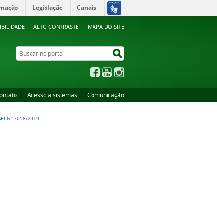
rmação
Legislação
Canais
IBILIDADE
ALTO CONTRASTE
MAPA DO SITE
Buscar no portal
Buscar no portal
Facebook
YouTube
Instagram
ontato
Acesso a sistemas
Comunicação
EI Nº 7058/2019