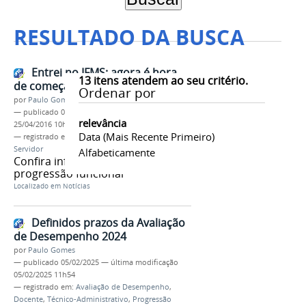
RESULTADO DA BUSCA
Entrei no IFMS: agora é hora
13
itens atendem ao seu critério.
de começar a progredir
Ordenar por
por
Paulo Gomes
—
publicado
09/04/2015
—
última modificação
relevância
25/04/2016 10h02
Data (mais Recente Primeiro)
— registrado em:
Progressão
,
Mérito
,
Capacitação
,
Servidor
Alfabeticamente
Confira informações sobre
progressão funcional
Localizado em
Notícias
Definidos prazos da Avaliação
de Desempenho 2024
por
Paulo Gomes
—
publicado
05/02/2025
—
última modificação
05/02/2025 11h54
— registrado em:
Avaliação de Desempenho
,
Docente
,
Técnico-Administrativo
,
Progressão