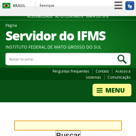
Serviços
BRASIL
Participe
ACESSIBILIDADE
ALTO CONTRASTE
MAPA DO SITE
Acesso à informação
Página
Servidor do IFMS
Legislação
Canais
INSTITUTO FEDERAL DE MATO GROSSO DO SUL
Buscar no portal
Bus
Perguntas frequentes
Contato
Acesso a
sistemas
Comunicação