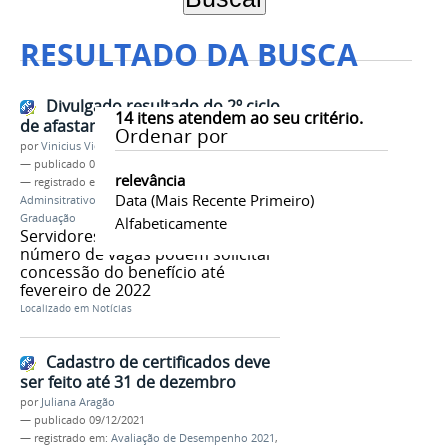
RESULTADO DA BUSCA
Divulgado resultado do 2º ciclo
14
itens atendem ao seu critério.
de afastamento para capacitação
Ordenar por
por
Vinicius Vieira
—
publicado
07/10/2021
relevância
— registrado em:
Afastamento
,
Técnico-
Data (mais Recente Primeiro)
Adminsitrativo
,
Capacitação
,
Stricto Sensu
,
Pós-
Graduação
Alfabeticamente
Servidores aprovados dentro do
número de vagas podem solicitar
concessão do benefício até
fevereiro de 2022
Localizado em
Notícias
Cadastro de certificados deve
ser feito até 31 de dezembro
por
Juliana Aragão
—
publicado
09/12/2021
— registrado em:
Avaliação de Desempenho 2021
,