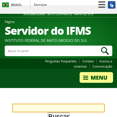
Serviços
BRASIL
Participe
ACESSIBILIDADE
ALTO CONTRASTE
MAPA DO SITE
Acesso à informação
Página
Servidor do IFMS
Legislação
Canais
INSTITUTO FEDERAL DE MATO GROSSO DO SUL
Buscar no portal
Bus
Perguntas frequentes
Contato
Acesso a
sistemas
Comunicação