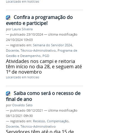
Localizado em
Notícias
Confira a programação do
evento e participe!
por
Laura Silveira
—
publicado
23/10/2024
—
última modificação
24/10/2024 10h03
— registrado em:
Semana do Servidor 2024
,
Docente
,
Técnico-Adminsitrativo
,
Programa de
Gestão e Desempenho
,
PGD
Atividades nos campi e reitoria
têm início no dia 28, e seguem até
1º de novembro
Localizado em
Notícias
Saiba como será o recesso de
final de ano
por
Osvaldo Sato
—
publicado
08/12/2021
—
última modificação
08/12/2021 09h30
— registrado em:
Recesso
,
Compensação
,
Docente
,
Técnico-Adminsitrativo
Servidores têm até o dia 15 de