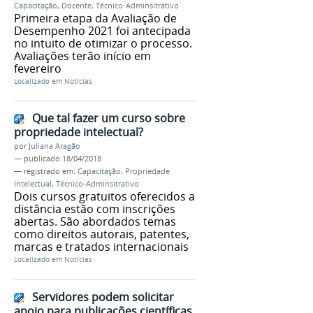
Capacitação
,
Docente
,
Técnico-Adminsitrativo
Primeira etapa da Avaliação de
Desempenho 2021 foi antecipada
no intuito de otimizar o processo.
Avaliações terão início em
fevereiro
Localizado em
Notícias
Que tal fazer um curso sobre
propriedade intelectual?
por
Juliana Aragão
—
publicado
18/04/2018
— registrado em:
Capacitação
,
Propriedade
Intelectual
,
Técnico-Adminsitrativo
Dois cursos gratuitos oferecidos a
distância estão com inscrições
abertas. São abordados temas
como direitos autorais, patentes,
marcas e tratados internacionais
Localizado em
Notícias
Servidores podem solicitar
apoio para publicações científicas