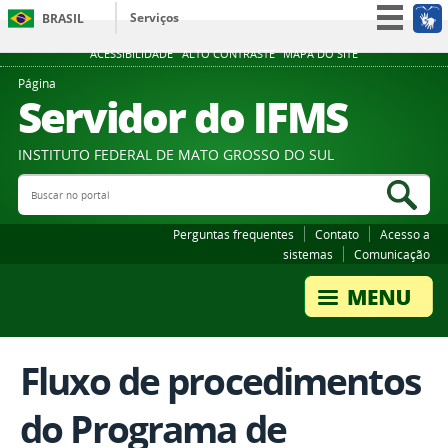
Serviços
BRASIL
Participe
ACESSIBILIDADE
ALTO CONTRASTE
MAPA DO SITE
Acesso à informação
Página
Servidor do IFMS
Legislação
Canais
INSTITUTO FEDERAL DE MATO GROSSO DO SUL
Buscar no portal
Bus
Perguntas frequentes
Contato
Acesso a
sistemas
Comunicação
Fluxo de procedimentos
do Programa de