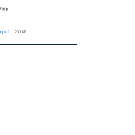
Vida
o.pdf
— 233 KB