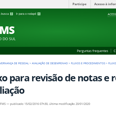
Participe
Acesso à info
 a busca
3
Ir para o rodapé
4
ACESS
FMS
O DO SUL
Perguntas frequentes
C
VERNANÇA DE PESSOAL
>
AVALIAÇÃO DE DESEMPENHO
>
FLUXOS E PROCEDIMENTOS
>
FLUXO
xo para revisão de notas e 
liação
IFMS
—
publicado
15/02/2016 07h30,
última modificação
20/01/2020