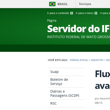
Serviços
BRASIL
Ir para o conteúdo
1
Ir para o menu
2
Ir para
Página
Servidor do I
INSTITUTO FEDERAL DE MATO GROSS
VOCÊ ESTÁ AQUI:
PÁGINA INICIAL
>
ASSUNTOS
>
GO
Flu
Suap
Boletim de
ava
Serviço
Diárias e
Passagens (SCDP)
por
Ascom/
RSC
09h15