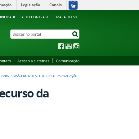
rmação
Legislação
Canais
IBILIDADE
ALTO CONTRASTE
MAPA DO SITE
Buscar no portal
Buscar no portal
Facebook
YouTube
Instagram
ontato
Acesso a sistemas
Comunicação
 PARA REVISÃO DE NOTAS E RECURSO DA AVALIAÇÃO
recurso da