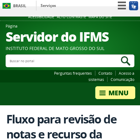
Serviços
BRASIL
Participe
ACESSIBILIDADE
ALTO CONTRASTE
MAPA DO SITE
Acesso à informação
Página
Servidor do IFMS
Legislação
Canais
INSTITUTO FEDERAL DE MATO GROSSO DO SUL
Buscar no portal
Bus
Perguntas frequentes
Contato
Acesso a
sistemas
Comunicação
Fluxo para revisão de
notas e recurso da